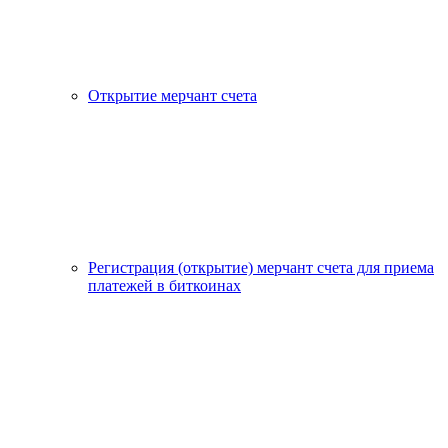
Открытие мерчант счета
Регистрация (открытие) мерчант счета для приема
платежей в биткоинах