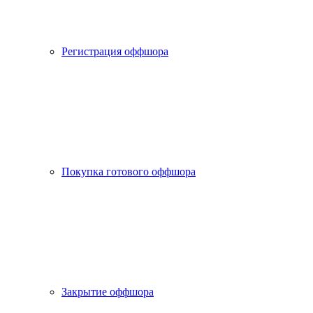
Регистрация оффшора
Покупка готового оффшора
Закрытие оффшора