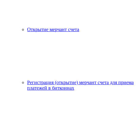
Открытие мерчант счета
Регистрация (открытие) мерчант счета для приема
платежей в биткоинах