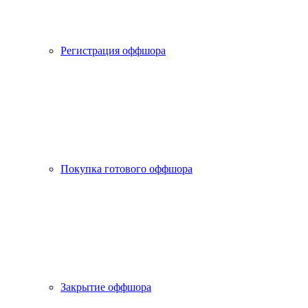
Регистрация оффшора
Покупка готового оффшора
Закрытие оффшора