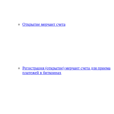
Открытие мерчант счета
Регистрация (открытие) мерчант счета для приема
платежей в биткоинах