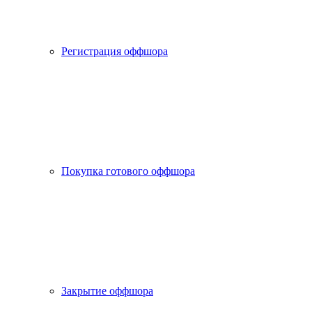
Регистрация оффшора
Покупка готового оффшора
Закрытие оффшора