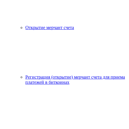
Открытие мерчант счета
Регистрация (открытие) мерчант счета для приема
платежей в биткоинах