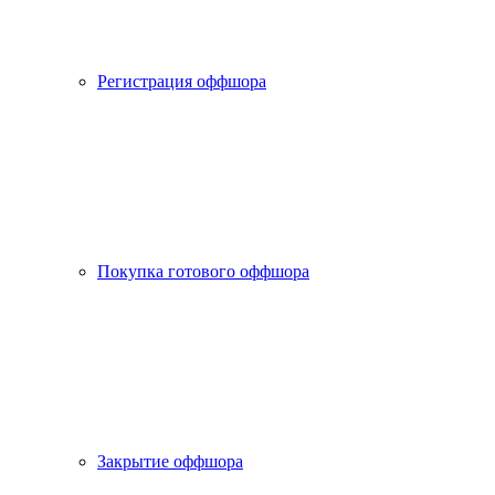
Регистрация оффшора
Покупка готового оффшора
Закрытие оффшора