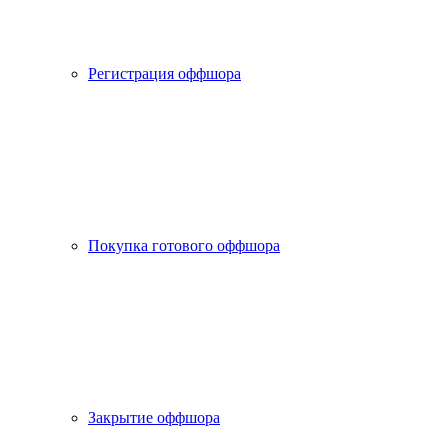
Регистрация оффшора
Покупка готового оффшора
Закрытие оффшора