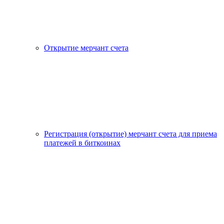
Открытие мерчант счета
Регистрация (открытие) мерчант счета для приема
платежей в биткоинах