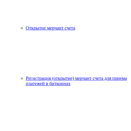
Открытие мерчант счета
Регистрация (открытие) мерчант счета для приема
платежей в биткоинах