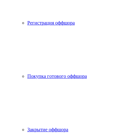
Регистрация оффшора
Покупка готового оффшора
Закрытие оффшора