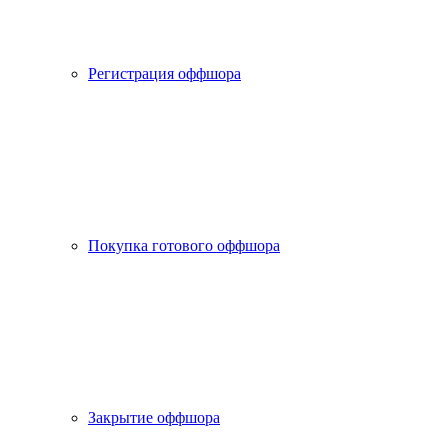
Регистрация оффшора
Покупка готового оффшора
Закрытие оффшора