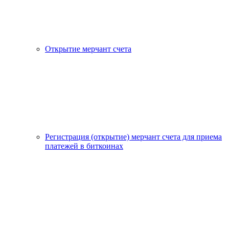
Открытие мерчант счета
Регистрация (открытие) мерчант счета для приема
платежей в биткоинах