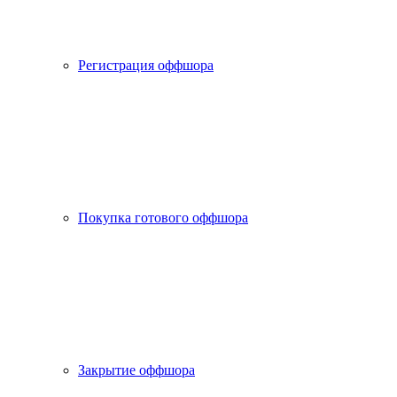
Регистрация оффшора
Покупка готового оффшора
Закрытие оффшора