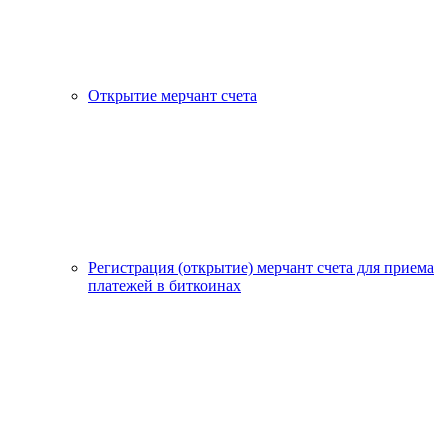
Открытие мерчант счета
Регистрация (открытие) мерчант счета для приема
платежей в биткоинах