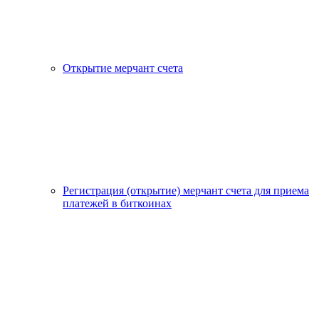
Открытие мерчант счета
Регистрация (открытие) мерчант счета для приема
платежей в биткоинах