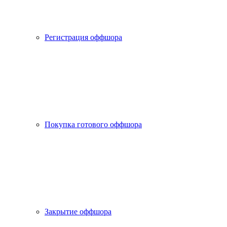
Регистрация оффшора
Покупка готового оффшора
Закрытие оффшора