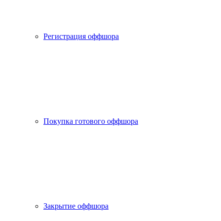
Регистрация оффшора
Покупка готового оффшора
Закрытие оффшора