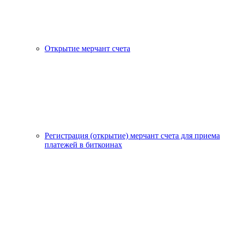
Открытие мерчант счета
Регистрация (открытие) мерчант счета для приема
платежей в биткоинах