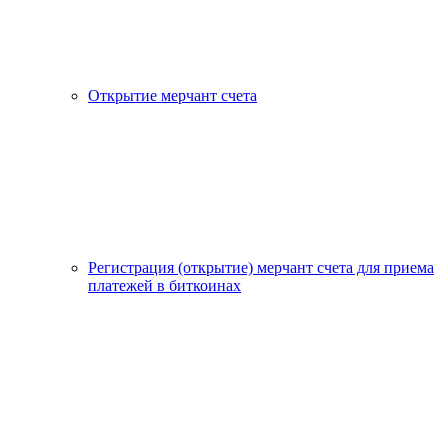
Открытие мерчант счета
Регистрация (открытие) мерчант счета для приема
платежей в биткоинах