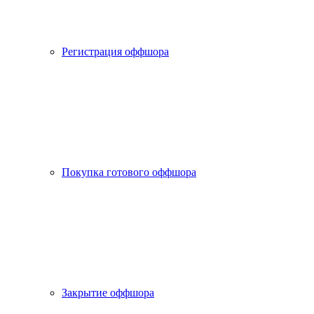
Регистрация оффшора
Покупка готового оффшора
Закрытие оффшора