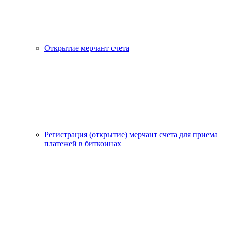
Открытие мерчант счета
Регистрация (открытие) мерчант счета для приема
платежей в биткоинах