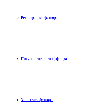
Регистрация оффшора
Покупка готового оффшора
Закрытие оффшора