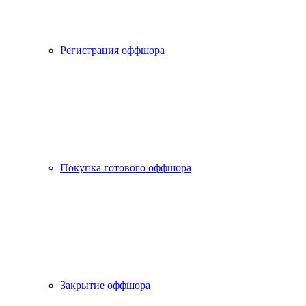
Регистрация оффшора
Покупка готового оффшора
Закрытие оффшора