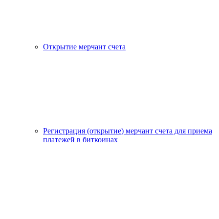
Открытие мерчант счета
Регистрация (открытие) мерчант счета для приема
платежей в биткоинах