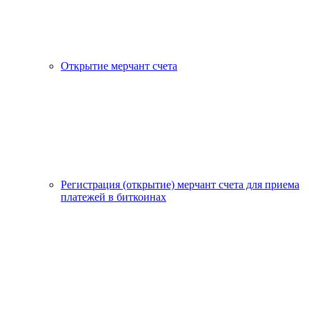
Открытие мерчант счета
Регистрация (открытие) мерчант счета для приема
платежей в биткоинах