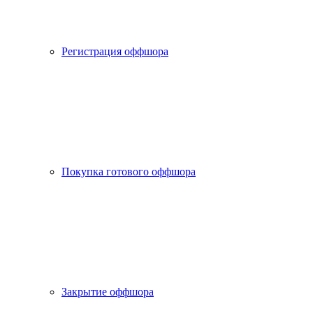
Регистрация оффшора
Покупка готового оффшора
Закрытие оффшора